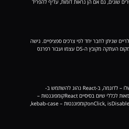
ם שונים, גם אם הן נראות דומות, עדיף להפריד
יכות להיבנות בדפוס "grab-and-go" – כלומר, כחלקים מודולריים שניתן לחבר יחד לפי צרכים ספציפיים. גישה
זו מספקת גמישות לצד שמירה על קונסיסטנטיות. אפשר להגדיר אותן כקומפוננטה עבור שליפה מהירה מהחיפוש במקום העתקה מקובץ ה-DS עצמו ועבור רפרנס
כללי השיום תלויים בד"כ בטכנולוגיה ובפריימוורק בו משתמשים לפיתוח. בפיתוח, לכל פריימוורק יש מוסכמות שיום משלו – לדוגמה, ב-React נהוג להשתמש ב-
PascalCase לקומפוננטות (AccordionItem), בעוד שב-Angular מקובל kebab-case (accordion-item). דוגמאות לכללי שיום בסיסיים Reactקומפוננטות –
PascalCase, לדוג' Button, DatePicker, UserCardפרופרטיז – camelCase, לדוג' onClick, isDisabled, dateFormat Angularקומפוננטות – kebab-case,