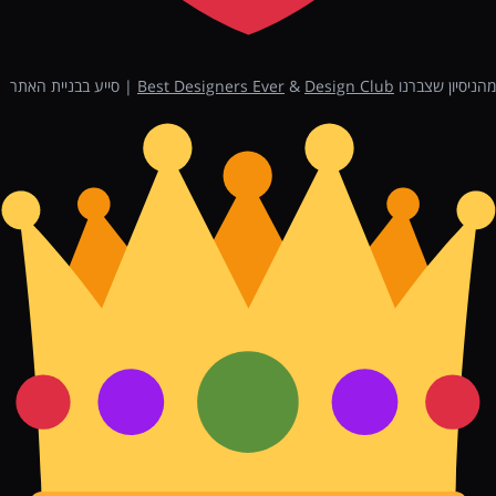
מהניסיון שצברנו
Design Club
&
Best Designers Ever
| סייע בבניית האתר