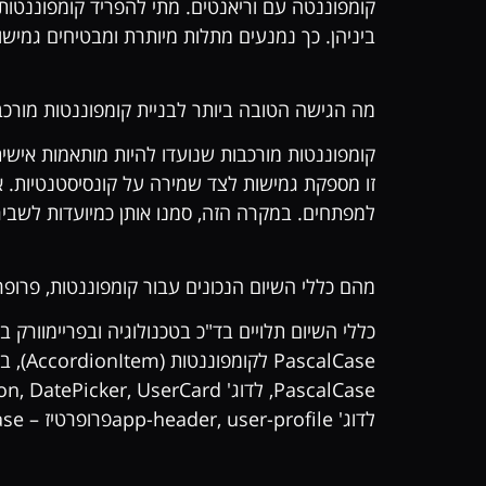
קומפוננטה עם וריאנטים. מתי להפריד קומפוננטות
ביניהן. כך נמנעים מתלות מיותרת ומבטיחים גמישו
מה הגישה הטובה ביותר לבניית קומפוננטות מורכב
למפתחים. במקרה הזה, סמנו אותן כמיועדות לשביר
מהם כללי השיום הנכונים עבור קומפוננטות, פרופר
לדוג' app-header, user-profileפרופרטיז – camelCase, לדוג' […]